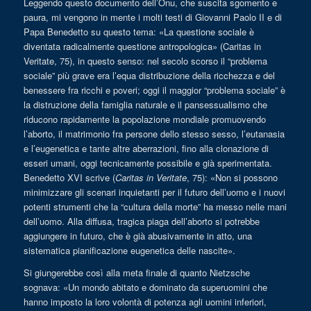
Leggendo questo documento dell’Onu, che suscita sgomento e
paura, mi vengono in mente i molti testi di Giovanni Paolo II e di
Papa Benedetto su questo tema: «La questione sociale è
diventata radicalmente questione antropologica» (Caritas in
Veritate, 75), in questo senso: nel secolo scorso il “problema
sociale” più grave era l’equa distribuzione della ricchezza e del
benessere fra ricchi e poveri; oggi il maggior “problema sociale” è
la distruzione della famiglia naturale e il pansessualismo che
riducono rapidamente la popolazione mondiale promuovendo
l’aborto, il matrimonio fra persone dello stesso sesso, l’eutanasia
e l’eugenetica e tante altre aberrazioni, fino alla clonazione di
esseri umani, oggi tecnicamente possibile e già sperimentata.
Benedetto XVI scrive (
Caritas in Veritate
, 75): «Non si possono
minimizzare gli scenari inquietanti per il futuro dell’uomo e i nuovi
potenti strumenti che la “cultura della morte” ha messo nelle mani
dell’uomo. Alla diffusa, tragica piaga dell’aborto si potrebbe
aggiungere in futuro, che è già abusivamente in atto, una
sistematica pianificazione eugenetica delle nascite».
Si giungerebbe così alla meta finale di quanto Nietzsche
sognava: «Un mondo abitato e dominato da superuomini che
hanno imposto la loro volontà di potenza agli uomini inferiori,