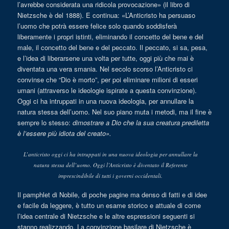
l’avrebbe considerata una ridicola provocazione» (il libro di
Nietzsche è del 1888). E continua: «L’Anticristo ha persuaso
l’uomo che potrà essere felice solo quando soddisferà
liberamente i propri istinti, eliminando il concetto del bene e del
male, il concetto del bene e del peccato. Il peccato, si sa, pesa,
e l’idea di liberarsene una volta per tutte, oggi più che mai è
diventata una vera smania. Nel secolo scorso l’Anticristo ci
convinse che “Dio è morto”, per poi eliminare milioni di esseri
umani (attraverso le ideologie ispirate a questa convinzione).
Oggi ci ha intruppati in una nuova ideologia, per annullare la
natura stessa dell’uomo. Nel suo piano muta i metodi, ma il fine è
sempre lo stesso:
dimostrare a Dio che la sua creatura prediletta
è l’essere più idiota del creato».
L’anticristo oggi ci ha intruppati in una nuova ideologia per annullare la
natura stessa dell’uomo. Oggi l’Anticristo è diventato il Referente
imprescindibile di tutti i governi occidentali.
Il pamphlet di Nobile, di poche pagine ma denso di fatti e di idee
e facile da leggere, è tutto un esame storico e attuale di come
l’idea centrale di Nietzsche e le altre espressioni seguenti si
stanno realizzando. La convinzione basilare di Nietzsche è