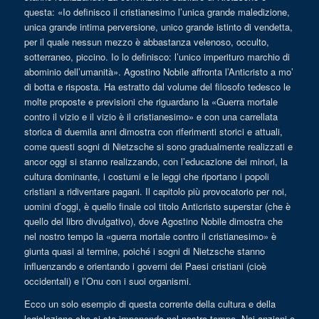
questa: «Io definisco il cristianesimo l’unica grande maledizione,
unica grande intima perversione, unico grande istinto di vendetta,
per il quale nessun mezzo è abbastanza velenoso, occulto,
sotterraneo, piccino. Io lo definisco: l’unico imperituro marchio di
abominio dell’umanità». Agostino Nobile affronta l’Anticristo a mo’
di botta e risposta. Ha estratto dal volume del filosofo tedesco le
molte proposte e previsioni che riguardano la «Guerra mortale
contro il vizio e il vizio è il cristianesimo» e con una carrellata
storica di duemila anni dimostra con riferimenti storici e attuali,
come questi sogni di Nietzsche si sono gradualmente realizzati e
ancor oggi si stanno realizzando, con l’educazione dei minori, la
cultura dominante, i costumi e le leggi che riportano i popoli
cristiani a ridiventare pagani. Il capitolo più provocatorio per noi,
uomini d’oggi, è quello finale col titolo Anticristo superstar (che è
quello del libro divulgativo), dove Agostino Nobile dimostra che
nel nostro tempo la «guerra mortale contro il cristianesimo» è
giunta quasi al termine, poiché i sogni di Nietzsche stanno
influenzando e orientando i governi dei Paesi cristiani (cioè
occidentali) e l’Onu con i suoi organismi.
Ecco un solo esempio di questa corrente della cultura e della
legislazione che si sta imponendo nel nostro tempo. Noi anziani o