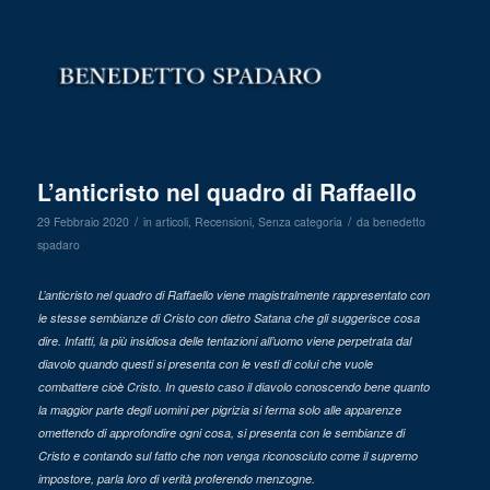
L’anticristo nel quadro di Raffaello
/
/
29 Febbraio 2020
in
articoli
,
Recensioni
,
Senza categoria
da
benedetto
spadaro
L’anticristo nel quadro di Raffaello viene magistralmente rappresentato con
le stesse sembianze di Cristo con dietro Satana che gli suggerisce cosa
dire. Infatti, la più insidiosa delle tentazioni all’uomo viene perpetrata dal
diavolo quando questi si presenta con le vesti di colui che vuole
combattere cioè Cristo. In questo caso il diavolo conoscendo bene quanto
la maggior parte degli uomini per pigrizia si ferma solo alle apparenze
omettendo di approfondire ogni cosa, si presenta con le sembianze di
Cristo e contando sul fatto che non venga riconosciuto come il supremo
impostore, parla loro di verità proferendo menzogne.