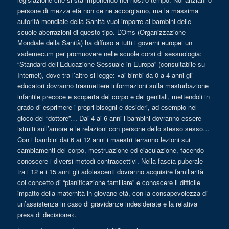
persone di mezza età non ce ne accorgiamo, ma la massima
autorità mondiale della Sanità vuol imporre ai bambini delle
scuole aberrazioni di questo tipo. L’Oms (Organizzazione
Mondiale della Sanità) ha diffuso a tutti i governi europei un
vademecum per promuovere nelle scuole corsi di sessuologia:
“Standard dell’Educazione Sessuale in Europa” (consultabile su
Internet), dove tra l’altro si legge: «ai bimbi da 0 a 4 anni gli
educatori dovranno trasmettere informazioni sulla masturbazione
infantile precoce e scoperta del corpo e dei genitali, mettendoli in
grado di esprimere i propri bisogni e desideri, ad esempio nel
gioco del “dottore”… Dai 4 ai 6 anni i bambini dovranno essere
istruiti sull’amore e le relazioni con persone dello stesso sesso…
Con i bambini dai 6 ai 12 anni i maestri terranno lezioni sui
cambiamenti del corpo, mestruazione ed eiaculazione, facendo
conoscere i diversi metodi contraccettivi. Nella fascia puberale
tra i 12 e i 15 anni gli adolescenti dovranno acquisire familiarità
col concetto di “pianificazione familiare” e conoscere il difficile
impatto della maternità in giovane età, con la consapevolezza di
un’assistenza in caso di gravidanze indesiderate e la relativa
presa di decisione».