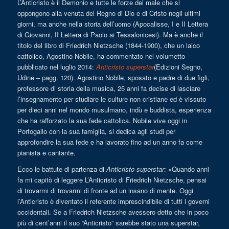
L’Anticristo è il Demonio e tutte le forze del male che si
oppongono alla venuta del Regno di Dio e di Cristo negli ultimi
giorni, ma anche nella storia dell’uomo (Apocalisse, I e II Lettera
di Giovanni, II Lettera di Paolo ai Tessalonicesi). Ma è anche il
titolo del libro di Friedrich Nietzsche (1844-1900), che un laico
cattolico, Agostino Nobile, ha commentato nel volumetto
pubblicato nel luglio 2014:
Anticristo superstar
(Edizioni Segno,
Udine – pagg. 120). Agostino Nobile, sposato e padre di due figli,
professore di storia della musica, 25 anni fa decise di lasciare
l’insegnamento per studiare le culture non cristiane ed è vissuto
per dieci anni nel mondo musulmano, indù e buddista, esperienza
che ha rafforzato la sua fede cattolica. Nobile vive oggi in
Portogallo con la sua famiglia, si dedica agli studi per
approfondire la sua fede e ha lavorato fino ad un anno fa come
pianista e cantante.
Ecco le battute di partenza di
Anticristo superstar
: «Quando anni
fa mi capitò di leggere L’Anticristo di Friedrich Nietzsche, pensai
di trovarmi di trovarmi di fronte ad un insano di mente. Oggi
l’Anticristo è diventato il referente imprescindibile di tutti i governi
occidentali. Se a Friedrich Nietzsche avessero detto che in poco
più di cent’anni il suo “Anticristo” sarebbe stato una superstar,