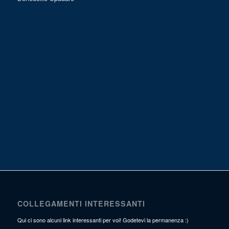
COLLEGAMENTI INTERESSANTI
Qui ci sono alcuni link interessanti per voi! Godetevi la permanenza :)