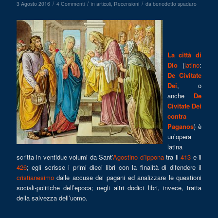
/
/
/
3 Agosto 2016
4 Commenti
in
articoli
,
Recensioni
da
benedetto spadaro
La città di
Dio
(
latino
:
De Civitate
Dei
, o
anche
De
Civitate Dei
contra
Paganos
) è
un’opera
latina
scritta in ventidue volumi da Sant’
Agostino d’Ippona
tra il
413
e il
426
; egli scrisse i primi dieci libri con la finalità di difendere il
cristianesimo
dalle accuse dei pagani ed analizzare le questioni
sociali-politiche dell’epoca; negli altri dodici libri, invece, tratta
della salvezza dell’uomo.